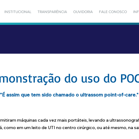
INSTITUCIONAL
TRANSPARÊNCIA
OUVIDORIA
FALE CONOSCO
IN
monstração do uso do PO
"É assim que tem sido chamado o ultrassom point-of-care.
"
mitiram máquinas cada vez mais portáteis, levando a ultrassonograf
á, como em um leito de UTI no centro cirúrgico, ou até mesmo, na sa