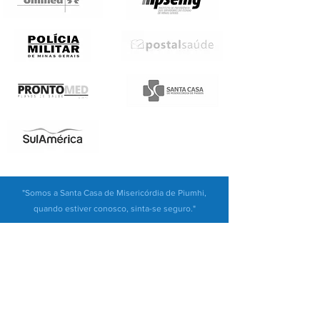
"Somos a Santa Casa de Misericórdia de Piumhi,
quando estiver conosco, sinta-se seguro."
Central de Atendimento
Santa Casa de Misericórdia de Piumhi
Praça Guia Lopes, 53 - Centro - CEP:
37925-000
Piumhi / MG