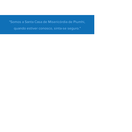
"Somos a Santa Casa de Misericórdia de Piumhi,
quando estiver conosco, sinta-se seguro."
Central de Atendimento
Santa Casa de Misericórdia de Piumhi
Praça Guia Lopes, 53 - Centro - CEP:
37925-000
Piumhi / MG
CNPJ:
23.591.126
/0001-83
Fale Conosco
(37) 3371-9500
contato@santacasapiumhi.com.br
Nossos Canais