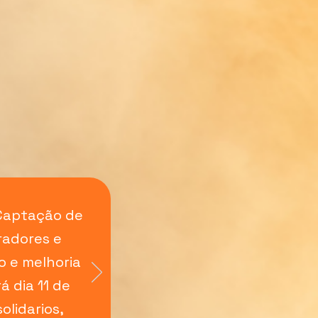
 Captação de
radores e
o e melhoria
á dia 11 de
lidarios,