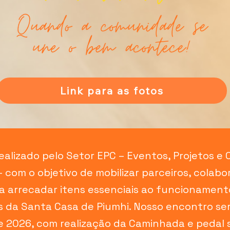
Link para as fotos
ealizado pelo Setor EPC – Eventos, Projetos e
 com o objetivo de mobilizar parceiros, colabo
a arrecadar itens essenciais ao funcionament
s da Santa Casa de Piumhi. Nosso encontro ser
 2026, com realização da Caminhada e pedal so