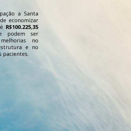
ipação a Santa
ode economizar
té
R$100.225,35
ue podem ser
 melhorias no
estrutura e no
 pacientes.