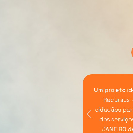
Um projeto id
Recursos –
cidadãos par
dos serviço
JANEIRO de