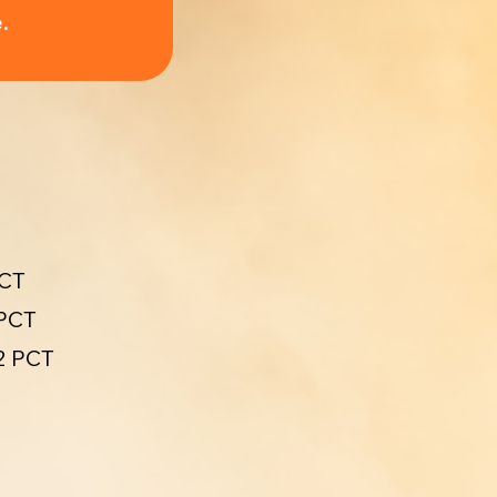
.
PCT
 PCT
2 PCT