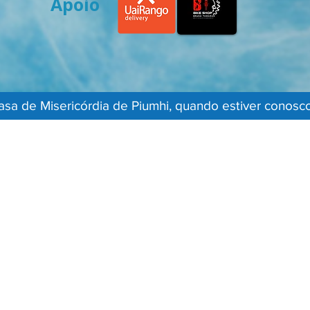
Apoio
sa de Misericórdia de Piumhi, quando estiver conosco,
to
Fale Conosco
(37) 3371-9500
00
contato@santacasapiumhi.com.br