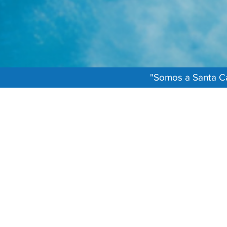
"Somos a Santa Ca
Central de Atendimen
Santa Casa de Misericórdia de Piumhi
Praça Guia Lopes, 53 - Centro - CEP: 37925-0