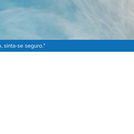
 sinta-se seguro."
Nossos Canais