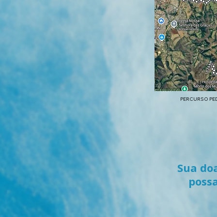
PERCURSO PE
Sua do
possa